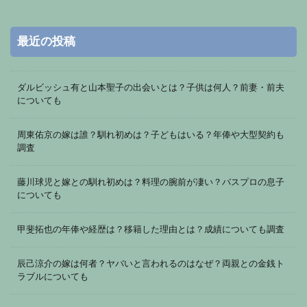
最近の投稿
ダルビッシュ有と山本聖子の出会いとは？子供は何人？前妻・前夫
についても
周東佑京の嫁は誰？馴れ初めは？子どもはいる？年俸や大型契約も
調査
藤川球児と嫁との馴れ初めは？料理の腕前が凄い？バスプロの息子
についても
甲斐拓也の年俸や経歴は？移籍した理由とは？成績についても調査
辰己涼介の嫁は何者？ヤバいと言われるのはなぜ？両親との金銭ト
ラブルについても