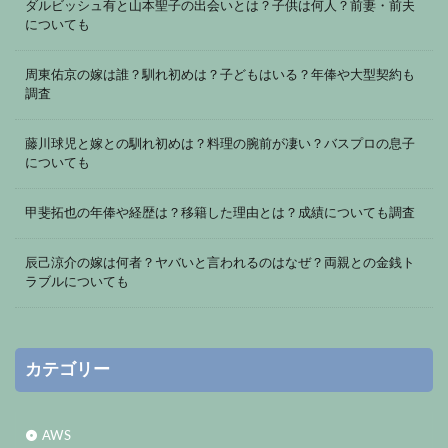
ダルビッシュ有と山本聖子の出会いとは？子供は何人？前妻・前夫
についても
周東佑京の嫁は誰？馴れ初めは？子どもはいる？年俸や大型契約も
調査
藤川球児と嫁との馴れ初めは？料理の腕前が凄い？バスプロの息子
についても
甲斐拓也の年俸や経歴は？移籍した理由とは？成績についても調査
辰己涼介の嫁は何者？ヤバいと言われるのはなぜ？両親との金銭ト
ラブルについても
カテゴリー
AWS