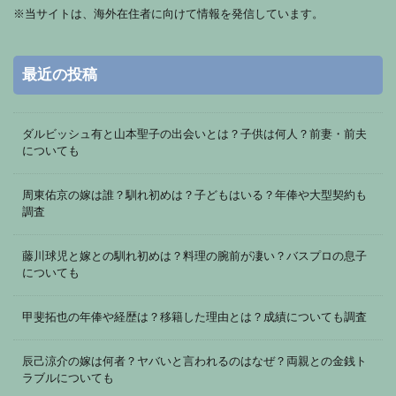
※
当サイトは、海外在住者に向けて情報を発信しています。
最近の投稿
ダルビッシュ有と山本聖子の出会いとは？子供は何人？前妻・前夫
についても
周東佑京の嫁は誰？馴れ初めは？子どもはいる？年俸や大型契約も
調査
藤川球児と嫁との馴れ初めは？料理の腕前が凄い？バスプロの息子
についても
甲斐拓也の年俸や経歴は？移籍した理由とは？成績についても調査
辰己涼介の嫁は何者？ヤバいと言われるのはなぜ？両親との金銭ト
ラブルについても