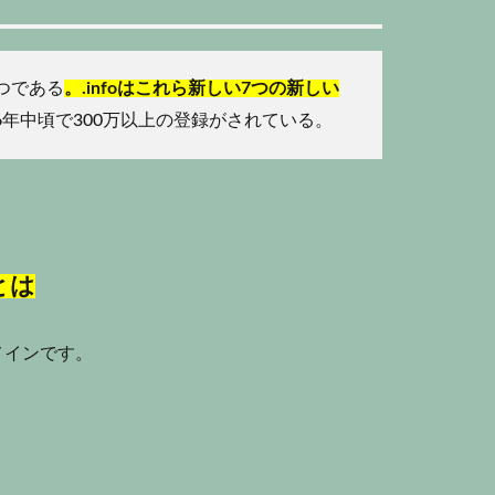
つである
。.infoはこれら新しい7つの新しい
06年中頃で300万以上の登録がされている。
とは
メインです。