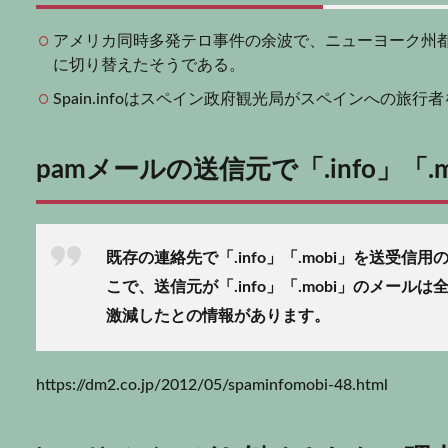
アメリカ同時多発テロ事件の余波で、ニューヨーク州都市交
に切り替えたそうである。
Spain.infoはスペイン政府観光局がスペインへの旅
pamメールの送信元で「.info」「.
既存の連絡先で「.info」「.mobi」を送受
こで、送信元が「.info」「.mobi」のメー
激減したとの情報があります。
https://dm2.co.jp/2012/05/spaminfomobi-48.html