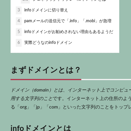
3
infoドメインに切り替え
4
pamメールの送信元で「.info」「.mobi」が急増
5
infoドメインがお勧めされない理由もあるようだ
6
実際どうなのinfoドメイン
まずドメインとは？
ドメイン
（domain）とは、
インターネット
上でコンピュ
用する文字列のこと
です。
インターネット
上の住所のよ
る「org」「jp」「com」といった文字列のことをトップ
infoドメインとは