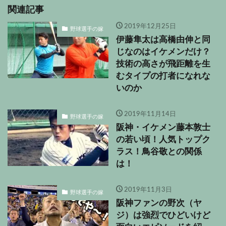
関連記事
2019年12月25日
野球選手の嫁
伊藤隼太は高橋由伸と同
じなのはイケメンだけ？
技術の高さが飛距離を生
むタイプの打者になれな
いのか
2019年11月14日
野球選手の嫁
阪神・イケメン藤本敦士
の若い頃！人気トップク
ラス！鳥谷敬との関係
は！
2019年11月3日
野球選手の嫁
阪神ファンの野次（ヤ
ジ）は強烈でひどいけど