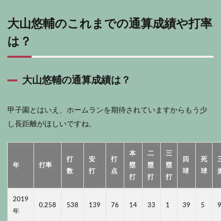
大山悠輔のこれまでの通算成績や打率
は？
大山悠輔の通算成績は？
甲子園とはいえ、ホームランを期待されていますからもう少
し長距離がほしいですね。
本
二
三
打
安
打
四
死
年
打率
塁
塁
塁
数
打
点
球
球
打
打
打
2019
0.258
538
139
76
14
33
1
39
5
年