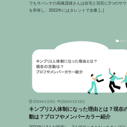
でもサバンナの高橋茂雄さんは自宅と別荘に3つのサウ
を所有し、2022年にはタレントで女優 […]
アイ
2024年1月4日
2026年3月18日
キンプリ2人体制になった理由とは？現在
動は？プロフやメンバーカラー紹介