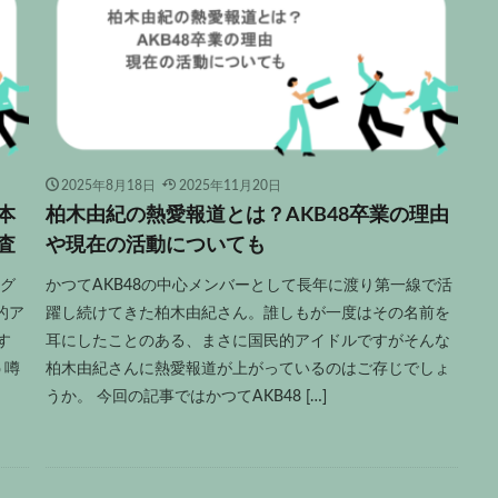
2025年8月18日
2025年11月20日
本
柏木由紀の熱愛報道とは？AKB48卒業の理由
査
や現在の活動についても
ング
かつてAKB48の中心メンバーとして長年に渡り第一線で活
的ア
躍し続けてきた柏木由紀さん。誰しもが一度はその名前を
す
耳にしたことのある、まさに国民的アイドルですがそんな
う噂
柏木由紀さんに熱愛報道が上がっているのはご存じでしょ
うか。 今回の記事ではかつてAKB48 […]