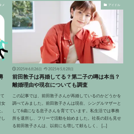
タメ
アイドル
2025年6月26日
2025年5月28日
噂
前田敦子は再婚してる？第二子の噂は本当？
離婚理由や現在についても調査
って
この記事では、前田敦子さんが再婚しているのかどうかを
彼女
調べてみました。前田敦子さんは現在、シングルマザーと
た。
して6歳になる息子さんを育てています。私生活では事務
でし
所を退所し、フリーで活動を始めました。社長の顔も見せ
る前田敦子さんは、以前にも増して頼もしく、 […]