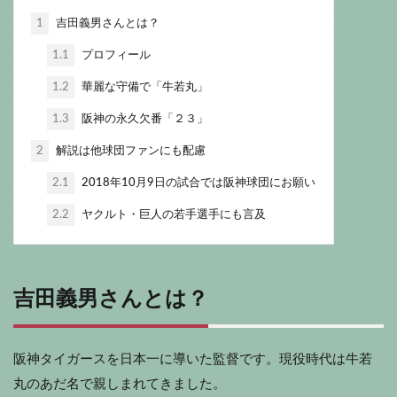
1
吉田義男さんとは？
1.1
プロフィール
1.2
華麗な守備で「牛若丸」
1.3
阪神の永久欠番「２３」
2
解説は他球団ファンにも配慮
2.1
2018年10月9日の試合では阪神球団にお願い
2.2
ヤクルト・巨人の若手選手にも言及
吉田義男さんとは？
阪神タイガースを日本一に導いた監督です。現役時代は牛若
丸のあだ名で親しまれてきました。