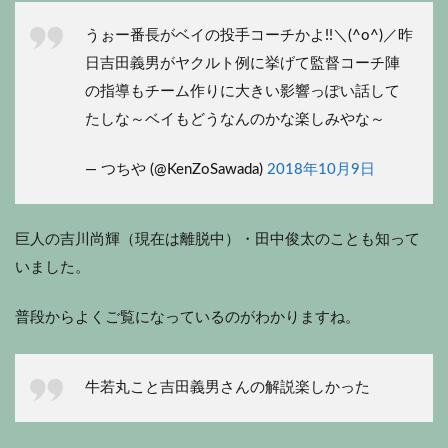
うぉー番長がベイの投手コーチかよ!!＼(^o^)／昨
日吉田義男がヤクルト例に挙げて監督コーチ陣
の指導もチーム作りに大きい影響っぽい話して
たしな～ベイもどうなんのかな楽しみやな～
— つちや (@KenZoSawada)
2018年10月9日
巨人の吉川尚輝（現在は離脱中）・田中俊太のことも知って
いました。
普段からよくご覧になっているのがわかりますね。
牛若丸こと吉田義男さんの解説楽しかった