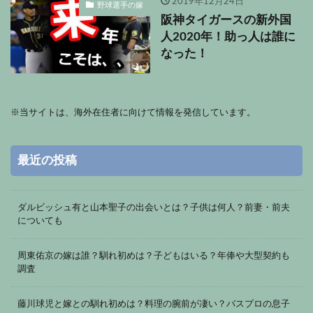
2019年12月24日
野球選手の嫁
阪神タイガースの新外国
人2020年！助っ人は誰に
なった！
※
当サイトは、海外在住者に向けて情報を発信しています。
最近の投稿
ダルビッシュ有と山本聖子の出会いとは？子供は何人？前妻・前夫
についても
周東佑京の嫁は誰？馴れ初めは？子どもはいる？年俸や大型契約も
調査
藤川球児と嫁との馴れ初めは？料理の腕前が凄い？バスプロの息子