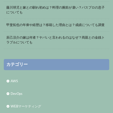
藤川球児と嫁との馴れ初めは？料理の腕前が凄い？バスプロの息子
についても
甲斐拓也の年俸や経歴は？移籍した理由とは？成績についても調査
辰己涼介の嫁は何者？ヤバいと言われるのはなぜ？両親との金銭ト
ラブルについても
カテゴリー
AWS
DevOps
WEBマーケティング