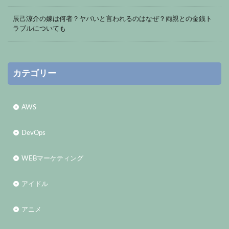
辰己涼介の嫁は何者？ヤバいと言われるのはなぜ？両親との金銭ト
ラブルについても
カテゴリー
AWS
DevOps
WEBマーケティング
アイドル
アニメ