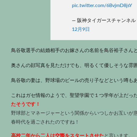
pic.twitter.com/6BvjmD8jsY
— 阪神タイガースチャンネル (@tig
12月9日
鳥谷敬選手の結婚相手のお嫁さんの名前を鳥谷裕子さん
奥さんの顔写真を見ただけでも、明るくて優しそうな雰
鳥谷敬の妻は、野球場のビールの売り子などという噂も
これはガセ情報のようで、聖望学園で１つ学年が上だった
たそうです！
野球部とマネージャーという関係からいつしかお互いが
春時代を過ごされたのですね！
高校二年から二人は交際をスタートさせた
と言います。