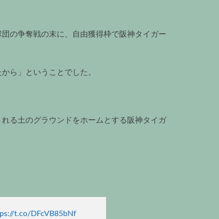
球団の争奪戦の末に、自由獲得枠で阪神タイガー
たから」ということでした。
される土のグラウンドをホームとする阪神タイガ
tps://t.co/DFcVB85bNf