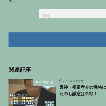
す。
関連記事
2019年11月12日
野球選手の嫁
阪神・福留孝介の性格
たのも誠意は金額！