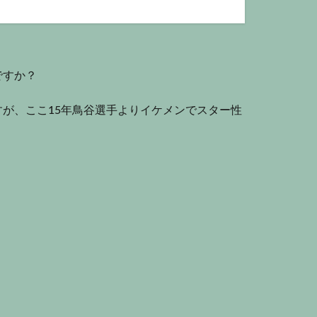
ですか？
すが、ここ
15
年鳥谷選手よりイケメンでスター性