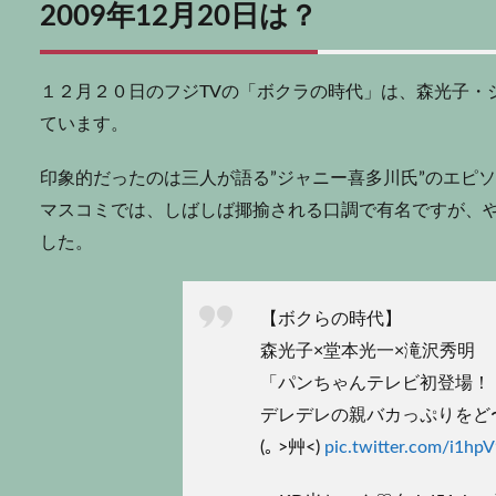
2009年12月20日は？
１２月２０日のフジTVの「ボクラの時代」は、森光子・
ています。
印象的だったのは三人が語る”ジャニー喜多川氏”のエピ
マスコミでは、しばしば揶揄される口調で有名ですが、
した。
【ボクらの時代】
森光子×堂本光一×滝沢秀明
「パンちゃんテレビ初登場！
デレデレの親バカっぷりをど
(｡ >艸<)
pic.twitter.com/i1hp