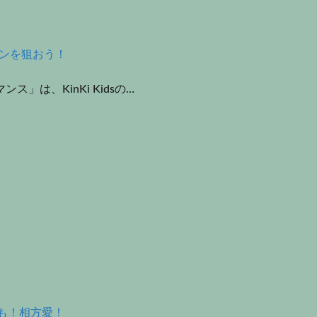
オンを狙おう！
は、KinKi Kidsの…
機も！相方愛！