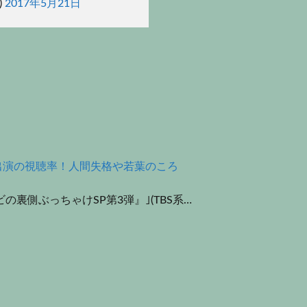
)
2017年5月21日
ラマ出演の視聴率！人間失格や若葉のころ
裏側ぶっちゃけSP第3弾』｣(TBS系…