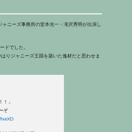
ジャニーズ事務所の堂本光一・滝沢秀明が出演し
ソードでした。
やはりジャニーズ王国を築いた逸材だと思わせま
！！」
〜ぞ
V9xeXD