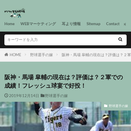
Home
WEBマーケティング
耳より情報
Sitemap
Contact
HOME
野球選手の嫁
阪神・馬場 皐輔の現在は？評価は？２
阪神・馬場 皐輔の現在は？評価は？２軍での
成績！フレッシュ球宴で好投！
2019年12月14日
野球選手の嫁
野球選手の嫁