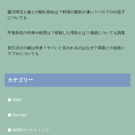
藤川球児と嫁との馴れ初めは？料理の腕前が凄い？バスプロの息子
についても
甲斐拓也の年俸や経歴は？移籍した理由とは？成績についても調査
辰己涼介の嫁は何者？ヤバいと言われるのはなぜ？両親との金銭ト
ラブルについても
カテゴリー
AWS
DevOps
WEBマーケティング