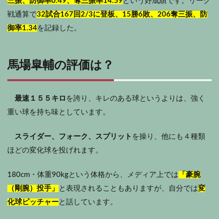
三振、防御率0.49、奪三振率14.59
という好成績です。リーグ
戦通算で
32試合167回2/3に登板、15勝6敗、206奪三振、防
御率1.34
を記録した。
馬場皐輔の評価は？
最速１５５キロ
を誇り、キレのある球というよりは、強く
重い球を持ち味としています。
スライダー、フォーク、スプリット
を操り、他にも４種類
ほどの変化球を投げれます。
180cm・体重90kgという体格から、メディア上では
「豪腕
（剛腕）投手」
と表現されることもありますが、自分では
変
化球ピッチャー
と話しています。