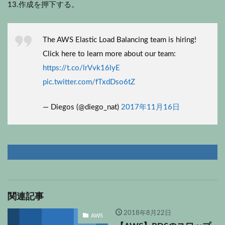
13.作成を押下する。
The AWS Elastic Load Balancing team is hiring!
Click here to learn more about our team:
https://t.co/lrVvk16lyE
pic.twitter.com/fTxdDso6tZ
— Diegos (@diego_nat)
2017年11月16日
関連記事
2018年8月22日
AWS