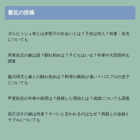
最近の投稿
ダルビッシュ有と山本聖子の出会いとは？子供は何人？前妻・前夫
についても
周東佑京の嫁は誰？馴れ初めは？子どもはいる？年俸や大型契約も
調査
藤川球児と嫁との馴れ初めは？料理の腕前が凄い？バスプロの息子
についても
甲斐拓也の年俸や経歴は？移籍した理由とは？成績についても調査
辰己涼介の嫁は何者？ヤバいと言われるのはなぜ？両親との金銭ト
ラブルについても