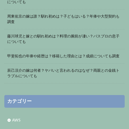
についても
周東佑京の嫁は誰？馴れ初めは？子どもはいる？年俸や大型契約も
調査
藤川球児と嫁との馴れ初めは？料理の腕前が凄い？バスプロの息子
についても
甲斐拓也の年俸や経歴は？移籍した理由とは？成績についても調査
辰己涼介の嫁は何者？ヤバいと言われるのはなぜ？両親との金銭ト
ラブルについても
カテゴリー
AWS