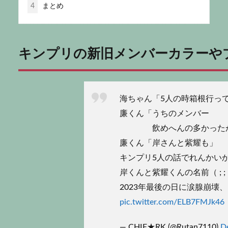
4
まとめ
キンプリの新旧メンバーカラーや
海ちゃん「5人の時箱根行っ
廉くん「うちのメンバー
飲めへんの多かった
廉くん「岸さんと紫耀も」
キンプリ5人の話でれんかい
岸くんと紫耀くんの名前（ ; ;
2023年最後の日に涙腺崩壊
pic.twitter.com/ELB7FMJk46
— CHIE★RK (@Rutan7110)
D