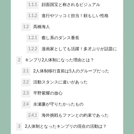
1.1.1
顔面国宝と称されるビジュアル
1.1.2
進行やツッコミ担当！頼もしい性格
1.2
髙橋海人
1.2.1
癒し系のダンス番長
1.2.2
漫画家としても活躍！多才ぶりが話題に
2
キンプリ2人体制になった理由とは？
2.1
2人体制移行直前は5人のグループだった
2.2
活動スタンスに違いがあった
2.3
平野紫耀の放心
2.4
永瀬廉が守りたかったもの
2.4.1
海外挑戦もファンとの約束であった
3
2人体制となったキンプリの現在の活動は？