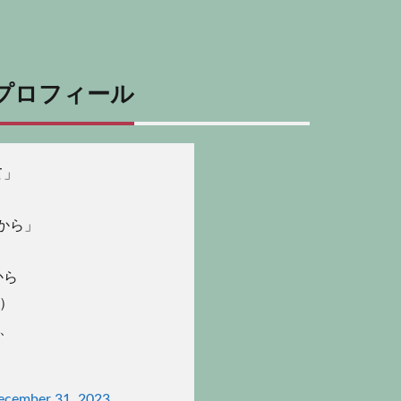
プロフィール
て」
から」
から
 ）
、、
ecember 31, 2023