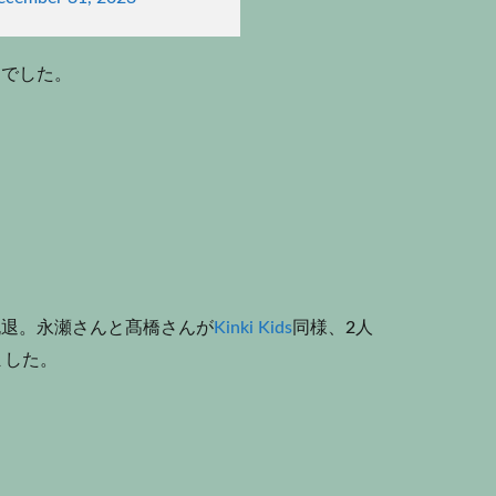
りでした。
脱退。永瀬さんと髙橋さんが
Kinki Kids
同様、2人
ました。