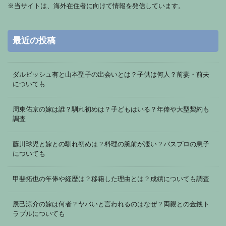
※
当サイトは、海外在住者に向けて情報を発信しています。
最近の投稿
ダルビッシュ有と山本聖子の出会いとは？子供は何人？前妻・前夫
についても
周東佑京の嫁は誰？馴れ初めは？子どもはいる？年俸や大型契約も
調査
藤川球児と嫁との馴れ初めは？料理の腕前が凄い？バスプロの息子
についても
甲斐拓也の年俸や経歴は？移籍した理由とは？成績についても調査
辰己涼介の嫁は何者？ヤバいと言われるのはなぜ？両親との金銭ト
ラブルについても