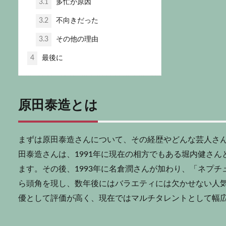
3.1
多忙が原因
3.2
不向きだった
3.3
その他の理由
4
最後に
原田泰造とは
まずは原田泰造さんについて、その経歴やどんな芸人さん
田泰造さんは、1991年に現在の相方でもある堀内健さ
ます。その後、1993年に名倉潤さんが加わり、「ネプ
ら頭角を現し、数年後にはバラエティには欠かせない人
優として評価が高く、現在ではマルチタレントとして幅