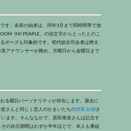
組です。名前の由来は、同年3月まで同時間帯で放
M IN!! PEAPLE」の頭文字からとったとのこ
を作るポーズも印象的です。初代総合司会者は桝太
麻美アナウンサーが務め、月曜日から金曜日まで
が変わる曜日パーソナリティが存在します。過去に
原田泰造さんと同じく芸人のかまいたちの
濱家 結婚
さ
ています。そんななかで、原田泰造さんは記念す
しその在任期間はわずか半年ほどで、本人も番組