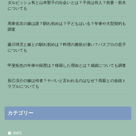
ダルビッシュ有と山本聖子の出会いとは？子供は何人？前妻・前夫
についても
周東佑京の嫁は誰？馴れ初めは？子どもはいる？年俸や大型契約も
調査
藤川球児と嫁との馴れ初めは？料理の腕前が凄い？バスプロの息子
についても
甲斐拓也の年俸や経歴は？移籍した理由とは？成績についても調査
辰己涼介の嫁は何者？ヤバいと言われるのはなぜ？両親との金銭ト
ラブルについても
カテゴリー
AWS