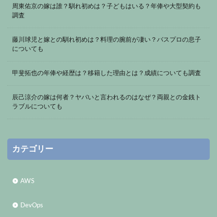
周東佑京の嫁は誰？馴れ初めは？子どもはいる？年俸や大型契約も
調査
藤川球児と嫁との馴れ初めは？料理の腕前が凄い？バスプロの息子
についても
甲斐拓也の年俸や経歴は？移籍した理由とは？成績についても調査
辰己涼介の嫁は何者？ヤバいと言われるのはなぜ？両親との金銭ト
ラブルについても
カテゴリー
AWS
DevOps