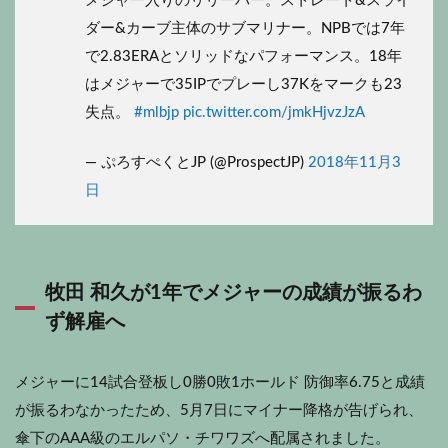
メジャー入りのリリーバー。ストレート&スライ
ダー&カーブ主体のサブマリナー。NPBでは7年
で2.83ERAとソリッドなパフォーマンス。18年
はメジャーで35IPでプレーし37Kをマークも23
失点。
#mlbjp
pic.twitter.com/jmkHjvzJzA
— ぷろすぺくとJP (@ProspectJP)
2018年11月3
日
牧田 和久が1年でメジャーの成績が振るわ
ず解雇へ
メジャーに14試合登板し0勝0敗1ホールド 防御率6.75と成績
が振るわなかったため、5月7日にマイナー降格が告げられ、
傘下のAAA級のエルパソ・チワワズへ配属されました。