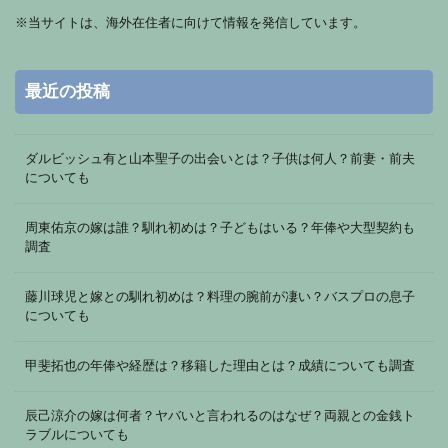
※
当サイトは、海外在住者に向けて情報を発信しています。
最近の投稿
ダルビッシュ有と山本聖子の出会いとは？子供は何人？前妻・前夫
についても
周東佑京の嫁は誰？馴れ初めは？子どもはいる？年俸や大型契約も
調査
藤川球児と嫁との馴れ初めは？料理の腕前が凄い？バスプロの息子
についても
甲斐拓也の年俸や経歴は？移籍した理由とは？成績についても調査
辰己涼介の嫁は何者？ヤバいと言われるのはなぜ？両親との金銭ト
ラブルについても