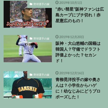
2019年10月1日
野球選手の嫁
“赤い彗星”阪神ファンは広
島カープにブチ切れ！赤
星憲広のもの！
2019年12月20日
野球選手の嫁
阪神・大山悠輔の国籍は
韓国人？守備でドラフト
評価よかった？セカン
ド！
2019年12月16日
野球選手の嫁
青柳晃洋投手の嫁や奥さ
んは？小学生からハゲ
に！幼なじみにどうプロ
ポーズした！