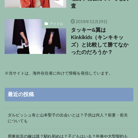
査
2018年12月29日
アイドル
タッキー&翼は
Kinkikids（キンキキッ
ズ）と比較して勝てなか
ったのだろうか？
※
当サイトは、海外在住者に向けて情報を発信しています。
最近の投稿
ダルビッシュ有と山本聖子の出会いとは？子供は何人？前妻・前夫
についても
周東佑京の嫁は誰？馴れ初めは？子どもはいる？年俸や大型契約も