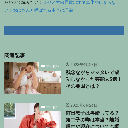
あわせて読みたい：
ミセス大森元貴のオネエ化が止まらな
い！おばさんと呼ばれる本当の理由
関連記事
2023年4月25日
アイドル
残念ながらママタレで成
功しなかった芸能人5選！
その要因とは？
2025年6月26日
アイドル
前田敦子は再婚してる？
第二子の噂は本当？離婚
理由や現在についても調