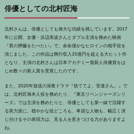
俳優としての北村匠海
北村さんは、俳優としても偉大な功績を残しています。2017
年に公開、女優・浜辺美波さんとダブル主演を務めた映画
『君の膵臓をたべたい』で、余命僅かなヒロインの相手役を
演じました。この作品は興行収入35億円を超える大ヒット作
となり、主演の北村さんは日本アカデミー賞新人俳優賞をは
じめ数々の新人賞を受賞したのです。
また、2020年放送の深夜ドラマ『捨ててよ、安達さん。』で
は、北村匠海本人役を務めたり、『東京リベンジャーズシリ
ーズ』では主演を務めたりと、俳優としても第一線で活躍す
る実力派に。穏やかな役どころも、卑屈な人物も、幅広く演
じ分けるその表現力は、見る人を惹きつける力がありますよ
ね。