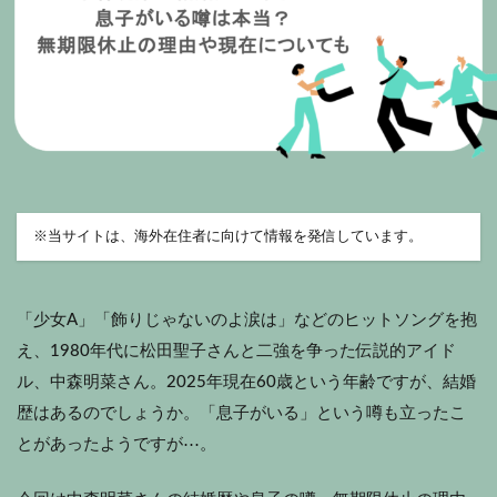
※
当サイトは、海外在住者に向けて情報を発信しています。
「少女A」「飾りじゃないのよ涙は」などのヒットソングを抱
え、1980年代に松田聖子さんと二強を争った伝説的アイド
ル、中森明菜さん。2025年現在60歳という年齢ですが、結婚
歴はあるのでしょうか。「息子がいる」という噂も立ったこ
とがあったようですが⋯。