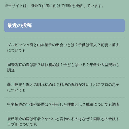
※
当サイトは、海外在住者に向けて情報を発信しています。
最近の投稿
ダルビッシュ有と山本聖子の出会いとは？子供は何人？前妻・前夫
についても
周東佑京の嫁は誰？馴れ初めは？子どもはいる？年俸や大型契約も
調査
藤川球児と嫁との馴れ初めは？料理の腕前が凄い？バスプロの息子
についても
甲斐拓也の年俸や経歴は？移籍した理由とは？成績についても調査
辰己涼介の嫁は何者？ヤバいと言われるのはなぜ？両親との金銭ト
ラブルについても