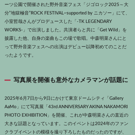
ーツ公園で開催された野外音楽フェス「ジゴロック2025～大
分”地獄極音”ROCK FESTIVAL~supported by ニカソー」にて、
小室哲哉さんがプロデュースした「-TK LEGENDARY
WORKS-」で出演しました。共演者らと共に「Get Wild」を
披露した他、自身の楽曲もこの場で歌唱。中森明菜さんにと
って野外音楽フェスへの出演はデビュー以降初めてのことだ
ったようです。
写真展を開催も意外なカメラマンが話題に
2025年6月7日から9日にかけて東京ドームシティ「Gallery
AaMo」にて写真展「43rd ANNIVERSARY AKINA NAKAMORI
PHOTO EXHIBITION」を開催、これが中森明菜さんの直近の
大きな話題となっています。このイベントは2024年のファン
クラブイベントの模様を撮り下ろしたものだったのですが、