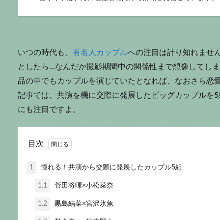
いつの時代も、
有名人カップル
への注目は計り知れませ
としたら…なんだか撮影期間中の関係性まで想像してし
品の中でもカップルを演じていたとなれば、なおさら恋
記事では、共演を機に交際に発展したビッグカップルを
にも注目ですよ。
目次
1
憧れる！共演から交際に発展したカップル5組
1.1
菅田将暉×小松菜奈
1.2
黒島結菜×宮沢氷魚