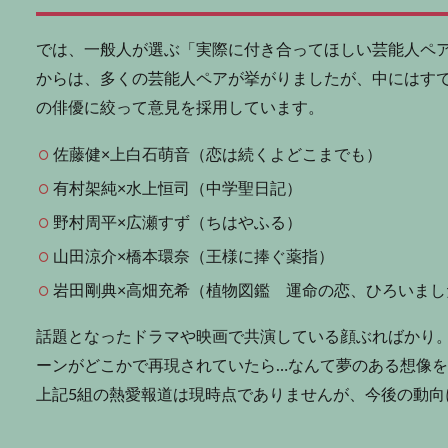
では、一般人が選ぶ「実際に付き合ってほしい芸能人ペ
からは、多くの芸能人ペアが挙がりましたが、中にはす
の俳優に絞って意見を採用しています。
佐藤健×上白石萌音（恋は続くよどこまでも）
有村架純×水上恒司（中学聖日記）
野村周平×広瀬すず（ちはやふる）
山田涼介×橋本環奈（王様に捧ぐ薬指）
岩田剛典×高畑充希（植物図鑑 運命の恋、ひろいまし
話題となったドラマや映画で共演している顔ぶればかり
ーンがどこかで再現されていたら…なんて夢のある想像
上記5組の熱愛報道は現時点でありませんが、今後の動向