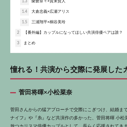
1.3
榮倉奈々×賀来賢人
1.4
大倉忠義×広瀬アリス
1.5
三浦翔平×桐谷美玲
2
【番外編】カップルになってほしい共演俳優ペアは誰？
3
まとめ
憧れる！共演から交際に発展した
菅田将暉×小松菜奈
菅田さんからの猛アプローチで交際にこぎつけ、結婚ま
ナイフ』や『糸』など共演作の多かった、菅田将暉 小松
放つカリスマ俳優カップルとして、長らく応援されてき