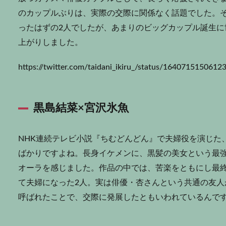
のカップルぶりは、実際の交際に関係なく話題でした。そ
ったはずの2人でしたが、あまりのビッグカップル誕生
上がりしました。
https://twitter.com/taidani_ikiru_/status/164071515061
黒島結菜×宮沢氷魚
NHK連続テレビ小説『ちむどんどん』で夫婦役を演じた
ばかりですよね。長身イケメンに、黒髪の美女という最
オーラを感じました。作品の中では、苦楽をともにし最
て夫婦になった2人。実は俳優・杏さんという共通の友
呼ばれたことで、交際に発展したともいわれているんで