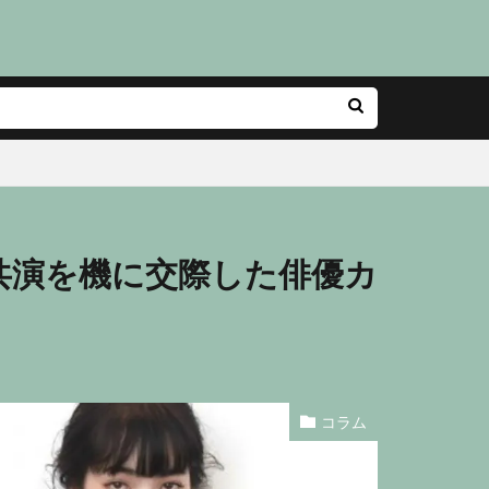
共演を機に交際した俳優カ
コラム