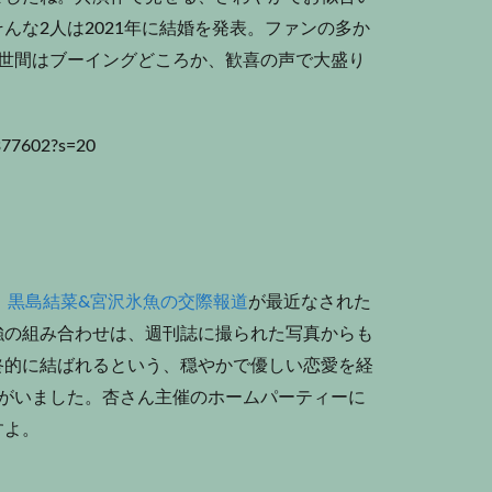
んな2人は2021年に結婚を発表。ファンの多か
に世間はブーイングどころか、歓喜の声で大盛り
2377602?s=20
、
黒島結菜&宮沢氷魚の交際報道
が最近なされた
強の組み合わせは、週刊誌に撮られた写真からも
終的に結ばれるという、穏やかで優しい恋愛を経
人がいました。杏さん主催のホームパーティーに
すよ。