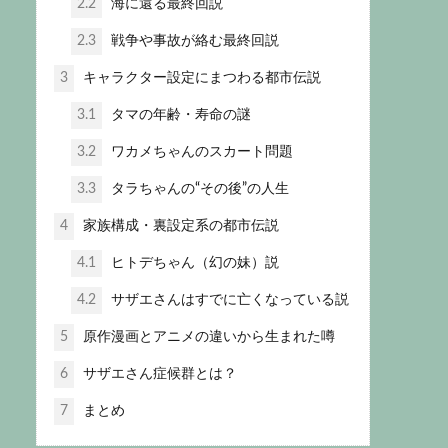
2.2
海に還る最終回説
2.3
戦争や事故が絡む最終回説
3
キャラクター設定にまつわる都市伝説
3.1
タマの年齢・寿命の謎
3.2
ワカメちゃんのスカート問題
3.3
タラちゃんの“その後”の人生
4
家族構成・裏設定系の都市伝説
4.1
ヒトデちゃん（幻の妹）説
4.2
サザエさんはすでに亡くなっている説
5
原作漫画とアニメの違いから生まれた噂
6
サザエさん症候群とは？
7
まとめ