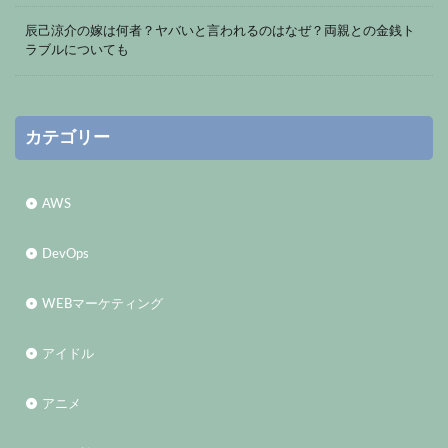
辰己涼介の嫁は何者？ヤバいと言われるのはなぜ？両親との金銭ト
ラブルについても
カテゴリー
AWS
DevOps
WEBマーケティング
アイドル
アニメ