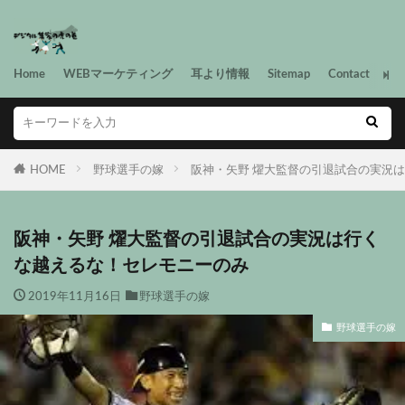
Home
WEBマーケティング
耳より情報
Sitemap
Contact
HOME
野球選手の嫁
阪神・矢野 燿大監督の引退試合の実況
阪神・矢野 燿大監督の引退試合の実況は行く
な越えるな！セレモニーのみ
2019年11月16日
野球選手の嫁
野球選手の嫁