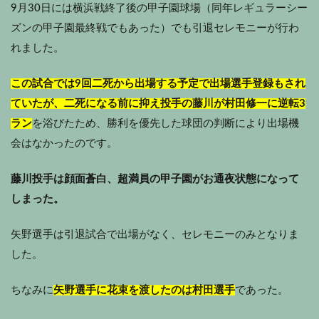
9月30日には横浜戦終了後の甲子園球場（同年レギュラーシー
ズンの甲子園最終戦でもあった）でも引退セレモニーが行わ
れました。
この試合では9回二死から出場する予定で出場選手登録もされ
ていたが、二死になる前に抑え投手の藤川が村田修一に逆転3
ラン
を浴びたため、勝利を優先した球団の判断により出場機
会はなかったのです。
藤川投手は顔面蒼白、超満員の甲子園がお通夜状態になって
しまった。
矢野選手は引退試合で出場がなく、セレモニーのみとなりま
した。
ちなみに
矢野選手に花束を渡したのは村田選手
であった。