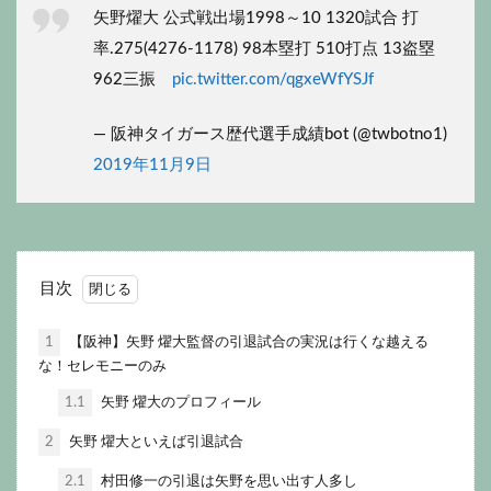
矢野燿大 公式戦出場1998～10 1320試合 打
率.275(4276-1178) 98本塁打 510打点 13盗塁
962三振
pic.twitter.com/qgxeWfYSJf
— 阪神タイガース歴代選手成績bot (@twbotno1)
2019年11月9日
目次
1
【阪神】矢野 燿大監督の引退試合の実況は行くな越える
な！セレモニーのみ
1.1
矢野 燿大のプロフィール
2
矢野 燿大といえば引退試合
2.1
村田修一の引退は矢野を思い出す人多し