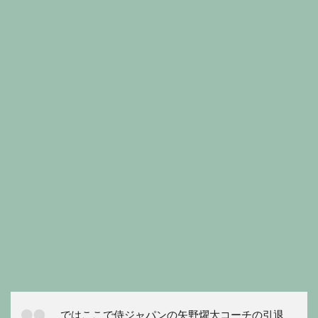
ではここで侍ジャパンの矢野燿大コーチの引退