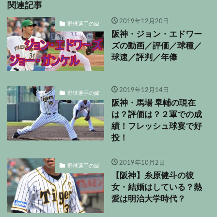
関連記事
2019年12月20日
野球選手の嫁
阪神・ジョン・エドワー
ズの動画／評価／球種／
球速／評判／年俸
2019年12月14日
野球選手の嫁
阪神・馬場 皐輔の現在
は？評価は？２軍での成
績！フレッシュ球宴で好
投！
2019年10月2日
野球選手の嫁
【阪神】糸原健斗の彼
女・結婚はしている？熱
愛は明治大学時代？