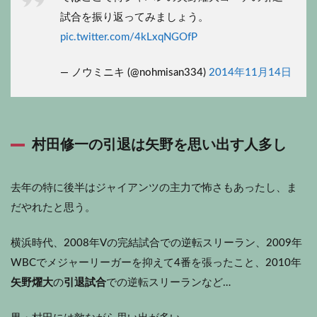
試合を振り返ってみましょう。
pic.twitter.com/4kLxqNGOfP
— ノウミニキ (@nohmisan334)
2014年11月14日
村田修一の引退は矢野を思い出す人多し
去年の特に後半はジャイアンツの主力で怖さもあったし、ま
だやれたと思う。
横浜時代、2008年Vの完結試合での逆転スリーラン、2009年
WBCでメジャーリーガーを抑えて4番を張ったこと、2010年
矢野燿大
の
引退試合
での逆転スリーランなど…