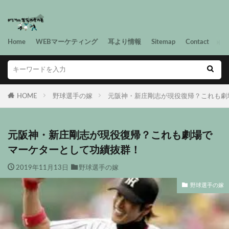
Home
WEBマーケティング
耳より情報
Sitemap
Contact
HOME
野球選手の嫁
元阪神・新庄剛志が現役復帰？これも劇
元阪神・新庄剛志が現役復帰？これも劇場で
マーケターとして功績抜群！
2019年11月13日
野球選手の嫁
野球選手の嫁