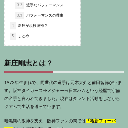
3.2
派手なパフォーマンス
3.3
パフォーマンスの理由
4
新庄が現役復帰？
5
まとめ
新庄剛志とは？
1972年生まれで、同世代の選手は元木大介と前田智徳がいま
す。阪神タイガース→メジャー→日本ハムという経歴で守備
の名手と言われてきました。現在はタレント活動をしながら
グアムで生活を送っています。
暗黒期の阪神を支え、阪神ファンの間では
「亀新フィーバ