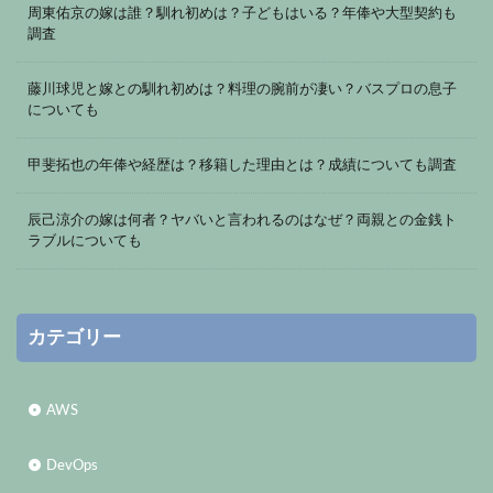
周東佑京の嫁は誰？馴れ初めは？子どもはいる？年俸や大型契約も
調査
藤川球児と嫁との馴れ初めは？料理の腕前が凄い？バスプロの息子
についても
甲斐拓也の年俸や経歴は？移籍した理由とは？成績についても調査
辰己涼介の嫁は何者？ヤバいと言われるのはなぜ？両親との金銭ト
ラブルについても
カテゴリー
AWS
DevOps