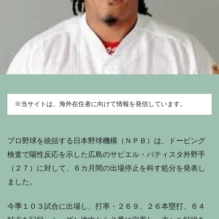
※
当サイトは、海外在住者に向けて情報を発信しています。
プロ野球を統括する日本野球機構（ＮＰＢ）は、ドーピング
検査で陽性反応を示した広島のサビエル・バティスタ外野手
（２７）に対して、６カ月間の出場停止を科す処分を発表し
ました。
今季１０３試合に出場し、打率・２６９、２６本塁打、６４