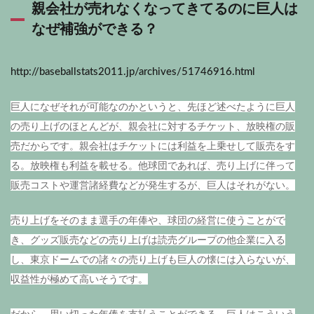
親会社が売れなくなってきてるのに巨人は
なぜ補強ができる？
http://baseballstats2011.jp/archives/51746916.html
巨人になぜそれが可能なのかというと、先ほど述べたように巨人
の売り上げのほとんどが、親会社に対するチケット、放映権の販
売だからです。
親会社はチケットには利益を上乗せして販売をす
る。放映権も利益を載せる。
他球団であれば、売り上げに伴って
販売コストや運営諸経費などが発生するが、巨人はそれがない。
売り上げをそのまま選手の年俸や、球団の経営に使うことがで
き、
グッズ販売などの売り上げは読売グループの他企業に入る
し、東京ドームでの諸々の売り上げも巨人の懐には入らないが、
収益性が極めて高いそうです。