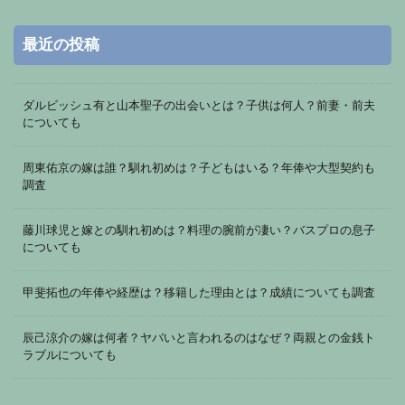
最近の投稿
ダルビッシュ有と山本聖子の出会いとは？子供は何人？前妻・前夫
についても
周東佑京の嫁は誰？馴れ初めは？子どもはいる？年俸や大型契約も
調査
藤川球児と嫁との馴れ初めは？料理の腕前が凄い？バスプロの息子
についても
甲斐拓也の年俸や経歴は？移籍した理由とは？成績についても調査
辰己涼介の嫁は何者？ヤバいと言われるのはなぜ？両親との金銭ト
ラブルについても