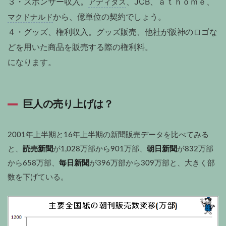
３・スポンサー収入。
、
JCB
、ａｔｈｏｍｅ、
アディダス
から、億単位の契約でしょう。
マクドナルド
４・グッズ、権利収入。グッズ販売、他社が阪神のロゴな
どを用いた商品を販売する際の権利料。
になります。
巨人の売り上げは？
2001
年上半期と
16
年上半期の新聞販売データを比べてみる
と、
読売新聞
が
1,028
万部から
901
万部、
朝日新聞
が
832
万部
から
658
万部、
毎日新聞
が
396
万部から
309
万部と、大きく部
数を下げている。