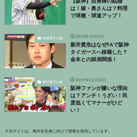
【阪神】西勇輝の結婚
は！嫁・奥さんは？料理
で球種・球速アップ！
2019年10月4日
野球選手の嫁
新井貴浩はなぜFAで阪神
タイガースへ移籍した？
金本との師弟関係！
2019年12月20日
野球選手の嫁
阪神ファンが嫌いな理由
は？アンチ！うざい！民
度低くてマナーがひど
い！
※
当サイトは、海外在住者に向けて情報を発信しています。