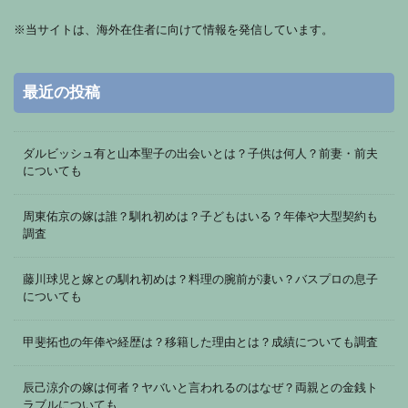
※
当サイトは、海外在住者に向けて情報を発信しています。
最近の投稿
ダルビッシュ有と山本聖子の出会いとは？子供は何人？前妻・前夫
についても
周東佑京の嫁は誰？馴れ初めは？子どもはいる？年俸や大型契約も
調査
藤川球児と嫁との馴れ初めは？料理の腕前が凄い？バスプロの息子
についても
甲斐拓也の年俸や経歴は？移籍した理由とは？成績についても調査
辰己涼介の嫁は何者？ヤバいと言われるのはなぜ？両親との金銭ト
ラブルについても