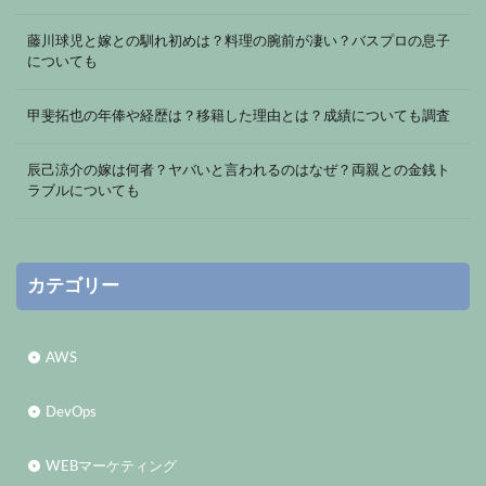
藤川球児と嫁との馴れ初めは？料理の腕前が凄い？バスプロの息子
についても
甲斐拓也の年俸や経歴は？移籍した理由とは？成績についても調査
辰己涼介の嫁は何者？ヤバいと言われるのはなぜ？両親との金銭ト
ラブルについても
カテゴリー
AWS
DevOps
WEBマーケティング