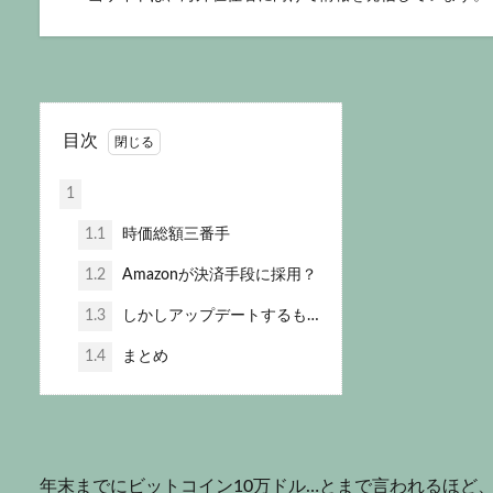
目次
1
1.1
時価総額三番手
1.2
Amazonが決済手段に採用？
1.3
しかしアップデートするも…
1.4
まとめ
年末までにビットコイン10万ドル…とまで言われるほど