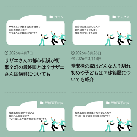
コラム
エンタメ
2026年4月7日
2026年3月26日
2026年3月18日
サザエさんの都市伝説が衝
堂安律の嫁はどんな人？馴れ
撃？幻の最終回とは？サザエ
初めや子どもは？移籍歴につ
さん症候群についても
いても紹介
野球選手の嫁
野球選手の嫁