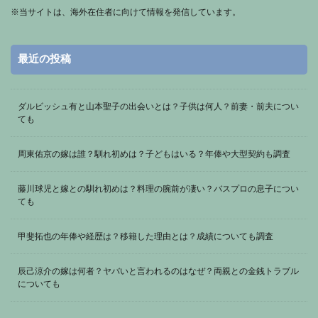
※
当サイトは、海外在住者に向けて情報を発信しています。
最近の投稿
ダルビッシュ有と山本聖子の出会いとは？子供は何人？前妻・前夫につい
ても
周東佑京の嫁は誰？馴れ初めは？子どもはいる？年俸や大型契約も調査
藤川球児と嫁との馴れ初めは？料理の腕前が凄い？バスプロの息子につい
ても
甲斐拓也の年俸や経歴は？移籍した理由とは？成績についても調査
辰己涼介の嫁は何者？ヤバいと言われるのはなぜ？両親との金銭トラブル
についても