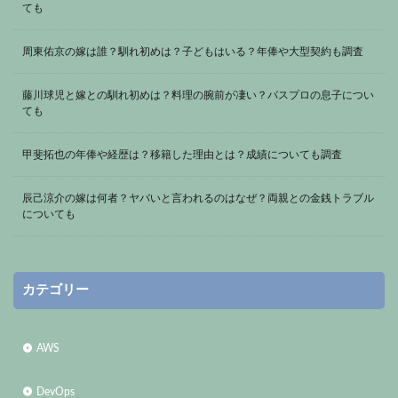
ても
周東佑京の嫁は誰？馴れ初めは？子どもはいる？年俸や大型契約も調査
藤川球児と嫁との馴れ初めは？料理の腕前が凄い？バスプロの息子につい
ても
甲斐拓也の年俸や経歴は？移籍した理由とは？成績についても調査
辰己涼介の嫁は何者？ヤバいと言われるのはなぜ？両親との金銭トラブル
についても
カテゴリー
AWS
DevOps